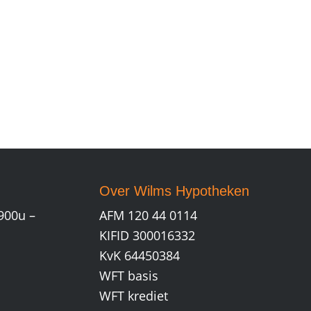
Over Wilms Hypotheken
900u –
AFM 120 44 0114
KIFID 300016332
KvK 64450384
WFT basis
WFT krediet