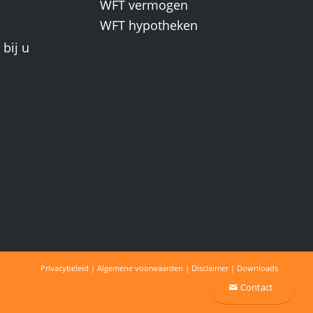
WFT vermogen
WFT hypotheken
bij u
Privacybeleid
|
Algemene voorwaarden
|
Disclaimer
|
Downloads
Contact