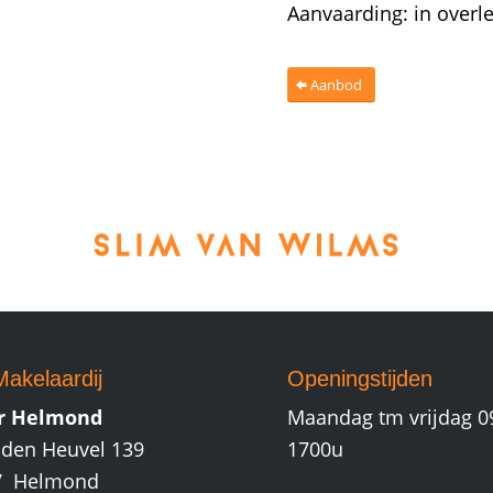
Aanvaarding: in overl
Aanbod
akelaardij
Openingstijden
r Helmond
Maandag tm vrijdag 0
den Heuvel 139
1700u
V Helmond