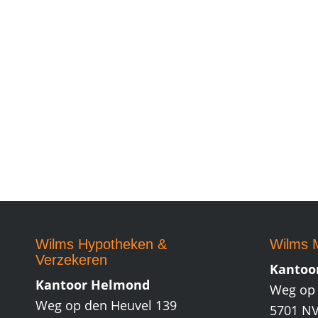
Wilms Hypotheken
&
Wilms M
Verzekeren
Kantoo
Kantoor Helmond
Weg op 
Weg op den Heuvel 139
5701 N