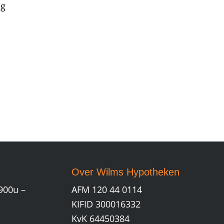
eg
Over Wilms Hypotheken
900u –
AFM 120 44 0114
KIFID 300016332
KvK 64450384