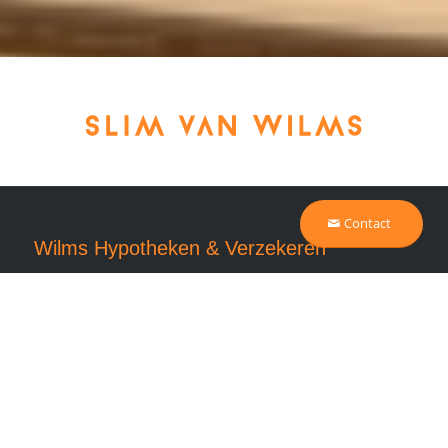
Contact
Wilms Hypotheken
&
Verzekeren
Kantoor Helmond
Weg op den Heuvel 139
5701 NV Helmond
Kantoor Eindhoven
Keizersgracht 10