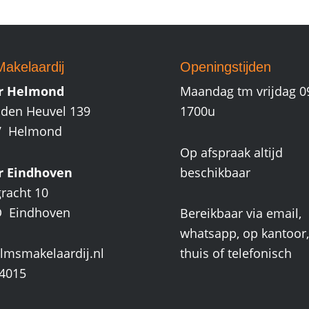
akelaardij
Openingstijden
r Helmond
Maandag tm vrijdag 0
den Heuvel 139
1700u
V Helmond
Op afspraak altijd
r Eindhoven
beschikbaar
gracht 10
D Eindhoven
Bereikbaar via email,
whatsapp, op kantoor, 
lmsmakelaardij.nl
thuis of telefonisch
4015