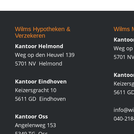
Wilms Hypotheken
&
Wilms M
Verzekeren
Kantoo
Kantoor Helmond
Weg op 
Weg op den Heuvel 139
5701 N
5701 NV Helmond
Kantoo
Kantoor Eindhoven
Keizers
Keizersgracht 10
5611 G
5611 GD Eindhoven
info@wi
Kantoor Oss
040-218
Angelenweg 153
5349 TG Oss