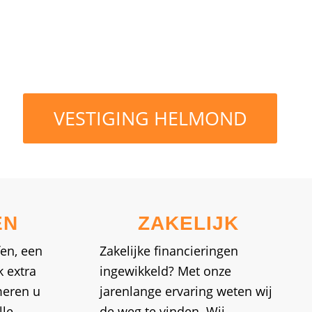
VESTIGING HELMOND
EN
ZAKELIJK
en, een
Zakelijke financieringen
k extra
ingewikkeld? Met onze
meren u
jarenlange ervaring weten wij
lle
de weg te vinden. Wij