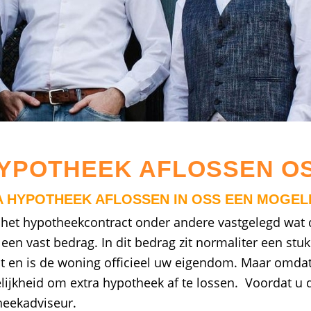
YPOTHEEK AFLOSSEN O
A HYPOTHEEK AFLOSSEN IN OSS EEN MOGEL
 het hypotheekcontract onder andere vastgelegd wat d
 een vast bedrag. In dit bedrag zit normaliter een stu
t en is de woning officieel uw eigendom. Maar omdat 
ijkheid om extra hypotheek af te lossen. Voordat u d
heekadviseur.