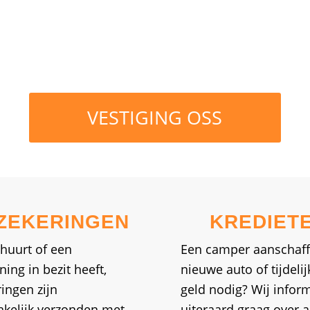
VESTIGING OSS
ZEKERINGEN
KREDIET
 huurt of een
Een camper aanschaff
ng in bezit heeft,
nieuwe auto of tijdelij
ingen zijn
geld nodig? Wij infor
kelijk verzonden met
uiteraard graag over a